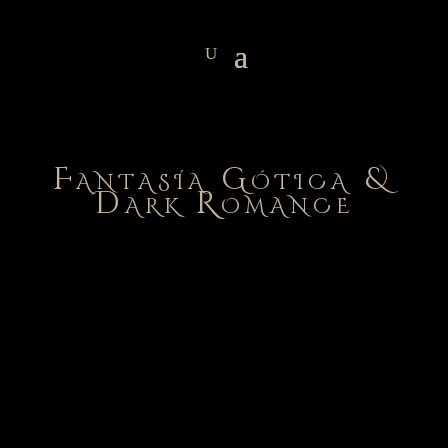
Fantasía Gótica &
Dark Romance
ÚNETE AL AQUELARRE DE LAS
ALQUIMISTAS DE LAS
SOMBRAS
Mi querida musa de la oscuridad, bienvenida a este
nuevo rincón.