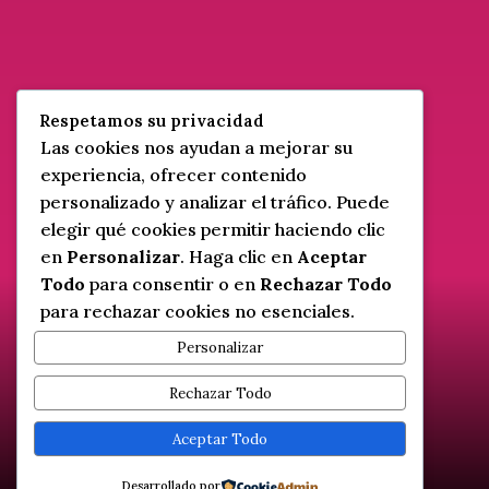
¿Cómo saber si un bookstagrammer te
dará resultados? Explora el debate sobre el
trabajo no remunerado.u
leer más…
Respetamos su privacidad
Las cookies nos ayudan a mejorar su
experiencia, ofrecer contenido
personalizado y analizar el tráfico. Puede
« Entradas Anteriores
elegir qué cookies permitir haciendo clic
en
Personalizar
. Haga clic en
Aceptar
Todo
para consentir o en
Rechazar Todo
para rechazar cookies no esenciales.
Política de Privacidad y Cookies
–
Contacto
Personalizar
Celia Esgar Books – Fantasía Gótica y Romance
Rechazar Todo
Paranormal
Aceptar Todo
Diseñado por Celia Esgar © 2025 Todos los
derechos reservados
Desarrollado por