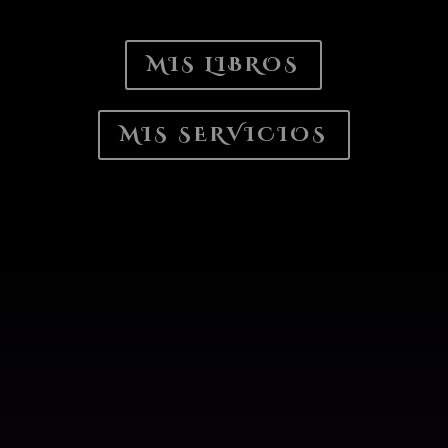
MIS LIBROS
MIS SERVICIOS
MIS ÚLTIMOS
LIBROS…
Hay secretos que no se escriben con tinta, sino con la
sangre de quienes intentaron olvidarlos
. Sumérgete en
un universo donde
la belleza se entrelaza con el terror
, y
donde cada página es un velo que cae para revelar verdades
que la luz no se atreve a tocar.