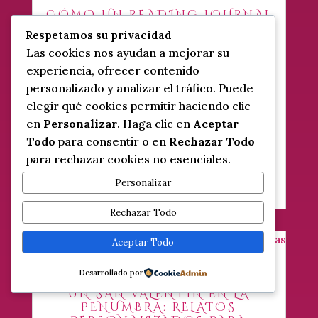
CÓMO UN READING JOURNAL
GÓTICO TRANSFORMARÁ TU
Respetamos su privacidad
VIDA LECTORA EN 2026
Las cookies nos ayudan a mejorar su
por
CeliaEsgar
|
Abr 1, 2026
|
Blog
,
experiencia, ofrecer contenido
Bookstagram
,
Gótico
personalizado y analizar el tráfico. Puede
Organiza tus lecturas este 2026 con el
elegir qué cookies permitir haciendo clic
Grimorio Literario: el Reading Journal
en
Personalizar
. Haga clic en
Aceptar
aesthetic diseñado por una experta en
Todo
para consentir o en
Rechazar Todo
Comunicación.
para rechazar cookies no esenciales.
leer más…
Personalizar
Rechazar Todo
Aceptar Todo
Desarrollado por
UN SAN VALENTÍN EN LA
PENUMBRA: RELATOS