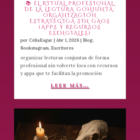
📚 EL RITUAL PROFESIONAL
DE LA LECTURA CONJUNTA:
ORGANIZACIÓN
ESTRATÉGICA SIN CAOS
(APPS Y RECURSOS
ESENCIALES)
por
CeliaEsgar
|
Abr 1, 2026
|
Blog
,
Bookstagram
,
Escritores
organizar lecturas conjuntas de forma
profesional sin volverte loca con recursos
y apps que te facilitan la promoción
leer más…