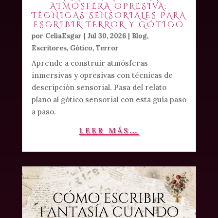
ATMÓSFERA OPRESIVA:
TÉCNICAS SENSORIALES PARA
ESCRIBIR TERROR Y GÓTICO
por
CeliaEsgar
|
Jul 30, 2026
|
Blog
,
Escritores
,
Gótico
,
Terror
Aprende a construir atmósferas
inmersivas y opresivas con técnicas de
descripción sensorial. Pasa del relato
plano al gótico sensorial con esta guía paso
a paso.
leer más…