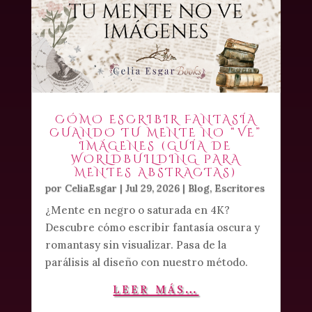
CÓMO ESCRIBIR FANTASÍA
CUANDO TU MENTE NO “VE”
IMÁGENES (GUÍA DE
WORLDBUILDING PARA
MENTES ABSTRACTAS)
por
CeliaEsgar
|
Jul 29, 2026
|
Blog
,
Escritores
¿Mente en negro o saturada en 4K?
Descubre cómo escribir fantasía oscura y
romantasy sin visualizar. Pasa de la
parálisis al diseño con nuestro método.
leer más…