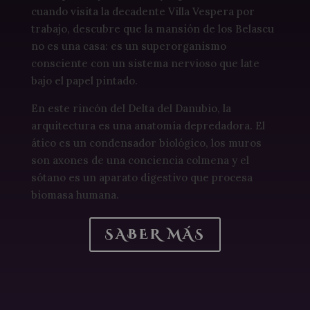
cuando visita la decadente Villa Vespera por
trabajo, descubre que la mansión de los Belascu
no es una casa: es un superorganismo
consciente con un sistema nervioso que late
bajo el papel pintado.
En este rincón del Delta del Danubio, la
arquitectura es una anatomía depredadora. El
ático es un condensador biológico, los muros
son axones de una conciencia colmena y el
sótano es un aparato digestivo que procesa
biomasa humana.
SABER MÁS