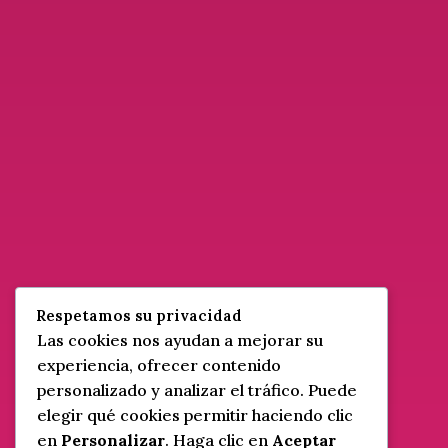
BOOKSTAGRAM: DE LA
PASIÓN A LA PROFESIÓN (Y
LA GUÍA PARA SABER QUIÉN
ES QUIÉN)
por
CeliaEsgar
|
Nov 11, 2025
|
Blog
,
Bookstagram
,
Escritores
¿Cómo saber si un bookstagrammer te
dará resultados? Explora el debate sobre el
trabajo no remunerado.u
leer más...
Respetamos su privacidad
Las cookies nos ayudan a mejorar su
experiencia, ofrecer contenido
personalizado y analizar el tráfico. Puede
« Entradas Anteriores
elegir qué cookies permitir haciendo clic
en
Personalizar
. Haga clic en
Aceptar