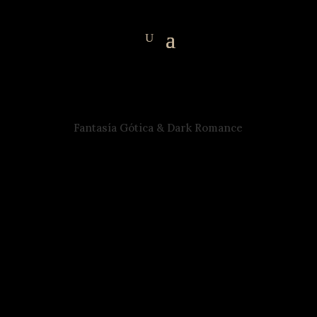
Fantasía Gótica & Dark Romance
ÚNETE AL AQUELARRE DE LAS
ALQUIMISTAS DE LAS
SOMBRAS
Mi querida musa de la oscuridad, bienvenida a
este nuevo rincón.
Aquí no solo encontrarás novedades sobre mis