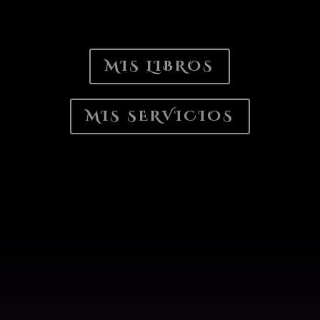
MIS LIBROS
MIS SERVICIOS
MIS ÚLTIMOS LIBROS...
Hay secretos que no se escriben con tinta,
sino con la sangre de quienes intentaron
olvidarlos
. Sumérgete en un universo donde
la
belleza se entrelaza con el terror
, y donde cada
página es un velo que cae para revelar verdades
que la luz no se atreve a tocar.