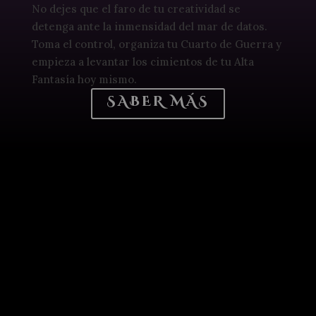
No dejes que el faro de tu creatividad se
detenga ante la inmensidad del mar de datos.
Toma el control, organiza tu Cuarto de Guerra y
empieza a levantar los cimientos de tu Alta
Fantasía hoy mismo.
SABER MÁS
TU OBRA TIENE ALMA. ES HORA DE
DARLE UN CUERPO QUE EL MUNDO
NO PUEDA IGNORAR.
Eres una creadora de mundos, una tejedora de
destinos oscuros y romances prohibidos.