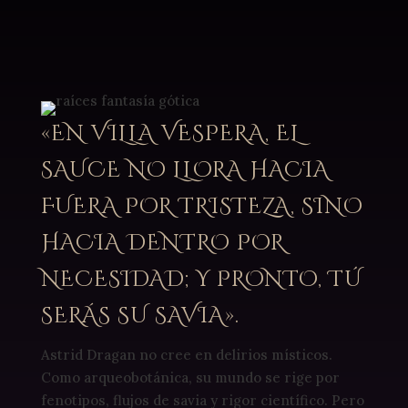
¿Estás lista para perderte en la penumbra de
mis historias?
«EN VILLA VESPERA, EL
SAUCE NO LLORA HACIA
FUERA POR TRISTEZA, SINO
HACIA DENTRO POR
NECESIDAD; Y PRONTO, TÚ
SERÁS SU SAVIA».
Astrid Dragan no cree en delirios místicos.
Como arqueobotánica, su mundo se rige por
fenotipos, flujos de savia y rigor científico. Pero