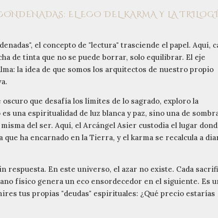
 CONDENADAS: EL ECO DEL KARMA Y LA TRILOG
enadas", el concepto de "lectura" trasciende el papel. Aquí, 
a de tinta que no se puede borrar, solo equilibrar. El eje
 alma: la idea de que somos los arquitectos de nuestro propio
va.
 oscuro que desafía los límites de lo sagrado, exploro la
 es una espiritualidad de luz blanca y paz, sino una de sombr
misma del ser. Aquí, el Arcángel Asier custodia el lugar dond
 que ha encarnado en la Tierra, y el karma se recalcula a dia
 respuesta. En este universo, el azar no existe. Cada sacrif
plano físico genera un eco ensordecedor en el siguiente. Es 
mires tus propias "deudas" espirituales: ¿Qué precio estarías