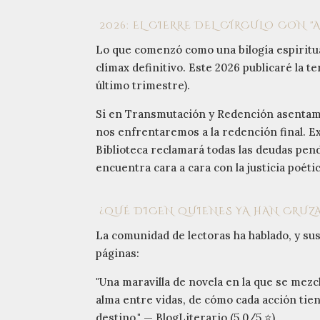
2026: EL CIERRE DEL CÍRCULO CON 
Lo que comenzó como una bilogía espiritua
clímax definitivo. Este 2026 publicaré la t
último trimestre).
Si en Transmutación y Redención asentamos
nos enfrentaremos a la redención final. Ex
Biblioteca reclamará todas las deudas pend
encuentra cara a cara con la justicia poéti
¿QUÉ DICEN QUIENES YA HAN CRUZADO
La comunidad de lectoras ha hablado, y sus
páginas:
"Una maravilla de novela en la que se mezcl
alma entre vidas, de cómo cada acción tien
destino." — BlogLiterario (5.0/5 ⭐)