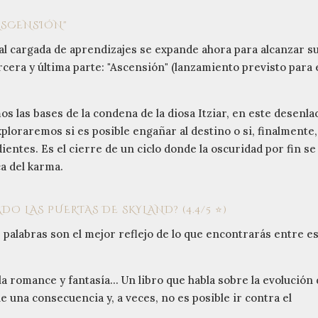
"ASCENSIÓN"
l cargada de aprendizajes se expande ahora para alcanzar s
ercera y última parte: "Ascensión" (lanzamiento previsto para 
 las bases de la condena de la diosa Itziar, en este desenla
ploraremos si es posible engañar al destino o si, finalmente,
ientes. Es el cierre de un ciclo donde la oscuridad por fin se
ca del karma.
 LAS PUERTAS DE SKYLAND? (4.4/5 ⭐)
 palabras son el mejor reflejo de lo que encontrarás entre e
a romance y fantasía... Un libro que habla sobre la evolución 
e una consecuencia y, a veces, no es posible ir contra el