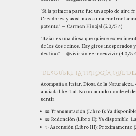
"Si la primera parte fue un soplo de aire f
Creadores y asistimos a una confrontación
potente." — Carmen Hinojal (5.0/5 ⭐)
"Itziar es una diosa que quiere experiment
de los dos reinos. Hay giros inesperados
destino." — @vivirsinleernoesvivir (4.0/5 
DESCUBRE LA TRILOGÍA QUE DES
Acompaña a Itziar, Diosa de la Naturaleza, 
ansiada libertad. En un mundo donde el des
sentir.
📖 Transmutación (Libro I): Ya disponible.
📖 Redención (Libro II): Ya disponible. 
✨ Ascensión (Libro III): Próximamente (20