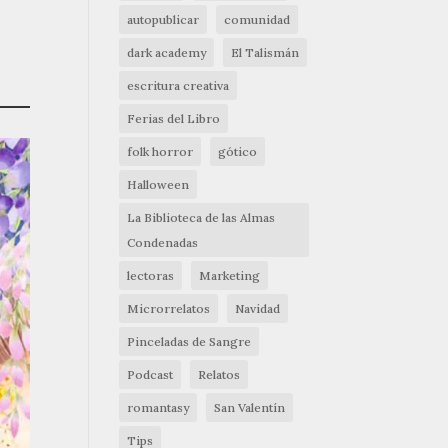
autopublicar
comunidad
dark academy
El Talismán
escritura creativa
Ferias del Libro
folk horror
gótico
Halloween
La Biblioteca de las Almas
Condenadas
lectoras
Marketing
Microrrelatos
Navidad
Pinceladas de Sangre
Podcast
Relatos
romantasy
San Valentín
Tips