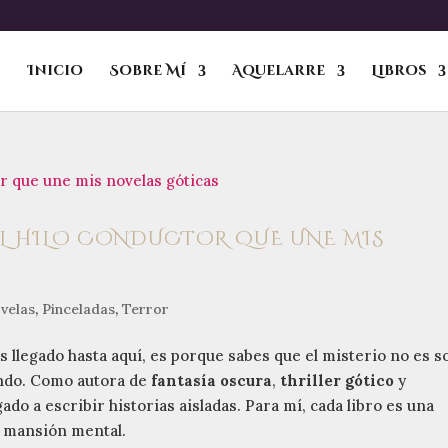
Inicio
Sobre Mí
Aquelarre
Libros
 EL HILO CONDUCTOR QUE UNE MIS
velas
,
Pinceladas
,
Terror
s llegado hasta aquí, es porque sabes que el misterio no es s
undo. Como autora de
fantasía oscura
,
thriller gótico
y
do a escribir historias aisladas. Para mí, cada libro es una
a mansión mental.