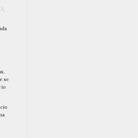
ÍA
cada
as,
e se
rio
icio
una