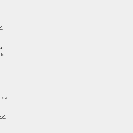
u
el
ce
 la
stas
del