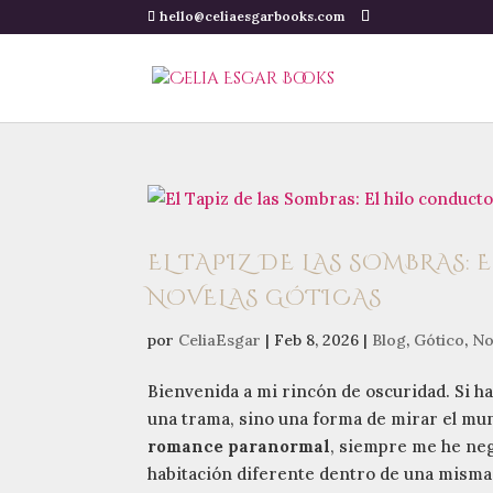
hello@celiaesgarbooks.com
EL TAPIZ DE LAS SOMBRAS:
NOVELAS GÓTICAS
por
CeliaEsgar
|
Feb 8, 2026
|
Blog
,
Gótico
,
No
Bienvenida a mi rincón de oscuridad. Si ha
una trama, sino una forma de mirar el m
romance paranormal
, siempre me he nega
habitación diferente dentro de una mism