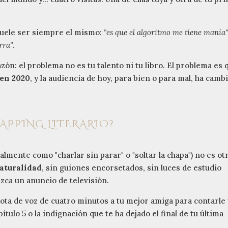
 suele ser siempre el mismo:
"es que el algoritmo me tiene manía
rra"
.
zón: el problema no es tu talento ni tu libro. El problema es 
 en 2020
, y la audiencia de hoy, para bien o para mal, ha camb
YAPPING LITERARIO?
mente como "charlar sin parar" o "soltar la chapa") no es ot
naturalidad
, sin guiones encorsetados, sin luces de estudio
zca un anuncio de televisión.
nota de voz de cuatro minutos a tu mejor amiga para contarle
tulo 5 o la indignación que te ha dejado el final de tu última