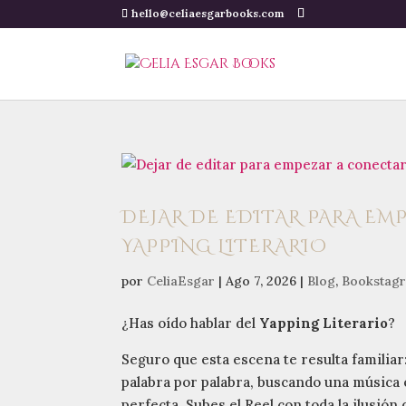
hello@celiaesgarbooks.com
DEJAR DE EDITAR PARA EM
YAPPING LITERARIO
por
CeliaEsgar
|
Ago 7, 2026
|
Blog
,
Bookstag
¿Has oído hablar del
Yapping Literario
?
Seguro que esta escena te resulta familiar
palabra por palabra, buscando una música 
perfecta. Subes el Reel con toda la ilusión 