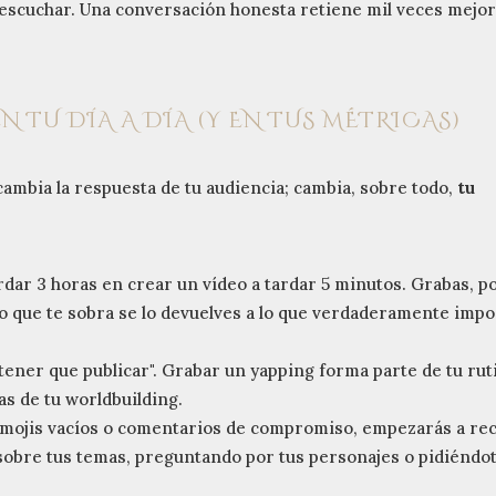
 escuchar. Una conversación honesta retiene mil veces mejo
.
N TU DÍA A DÍA (Y EN TUS MÉTRICAS)
ambia la respuesta de tu audiencia; cambia, sobre todo,
tu
rdar 3 horas en crear un vídeo a tardar 5 minutos. Grabas, p
po que te sobra se lo devuelves a lo que verdaderamente impo
tener que publicar". Grabar un yapping forma parte de tu rut
as de tu worldbuilding.
mojis vacíos o comentarios de compromiso, empezarás a rec
sobre tus temas, preguntando por tus personajes o pidiéndo