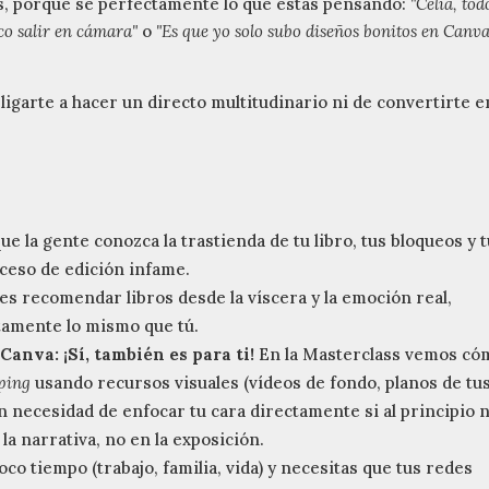
s, porque sé perfectamente lo que estás pensando:
"Celia, tod
co salir en cámara"
o
"Es que yo solo subo diseños bonitos en Canv
bligarte a hacer un directo multitudinario ni de convertirte e
e la gente conozca la trastienda de tu libro, tus bloqueos y 
ceso de edición infame.
s recomendar libros desde la víscera y la emoción real,
tamente lo mismo que tú.
 Canva:
¡Sí, también es para ti!
En la Masterclass vemos có
ping
usando recursos visuales (vídeos de fondo, planos de tu
n necesidad de enfocar tu cara directamente si al principio n
 la narrativa, no en la exposición.
co tiempo (trabajo, familia, vida) y necesitas que tus redes