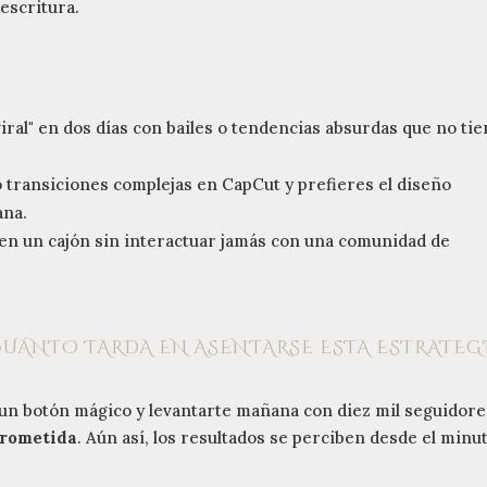
escritura.
iral" en dos días con bailes o tendencias absurdas que no ti
 transiciones complejas en CapCut y prefieres el diseño
ana.
 en un cajón sin interactuar jamás con una comunidad de
CUÁNTO TARDA EN ASENTARSE ESTA ESTRATEG
r un botón mágico y levantarte mañana con diez mil seguidore
prometida
. Aún así, los resultados se perciben desde el minu