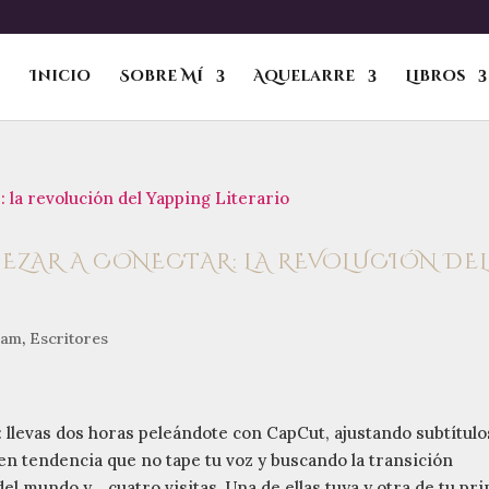
Inicio
Sobre Mí
Aquelarre
Libros
PEZAR A CONECTAR: LA REVOLUCIÓN DE
ram
,
Escritores
: llevas dos horas peleándote con CapCut, ajustando subtítulo
en tendencia que no tape tu voz y buscando la transición
del mundo y... cuatro visitas. Una de ellas tuya y otra de tu pr