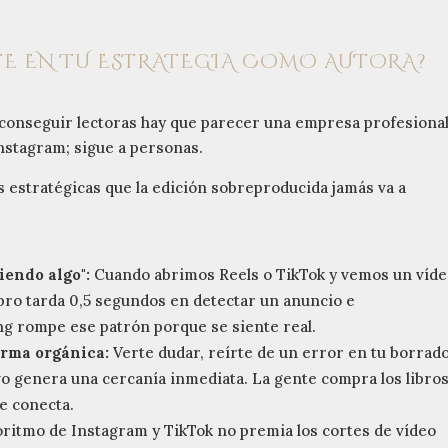
TE EN TU ESTRATEGIA COMO AUTORA?
 conseguir lectoras hay que parecer una empresa profesional
Instagram; sigue a personas.
s estratégicas que la edición sobreproducida jamás va a
iendo algo":
Cuando abrimos Reels o TikTok y vemos un víd
ebro tarda 0,5 segundos en detectar un anuncio e
ing rompe ese patrón porque se siente real.
orma orgánica:
Verte dudar, reírte de un error en tu borrad
vo genera una cercanía inmediata. La gente compra los libro
ue conecta.
oritmo de Instagram y TikTok no premia los cortes de vídeo