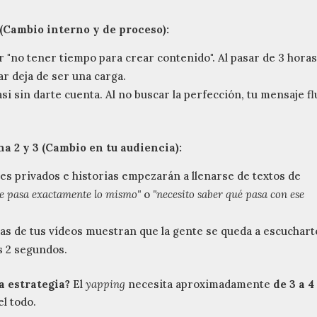
s (Cambio interno y de proceso):
r "no tener tiempo para crear contenido". Al pasar de 3 hora
ar deja de ser una carga.
i sin darte cuenta. Al no buscar la perfección, tu mensaje f
na 2 y 3 (Cambio en tu audiencia):
s privados e historias empezarán a llenarse de textos de
me pasa exactamente lo mismo"
o
"necesito saber qué pasa con ese
as de tus vídeos muestran que la gente se queda a escuchart
os 2 segundos.
a estrategia?
El
yapping
necesita aproximadamente
de 3 a 4
l todo.