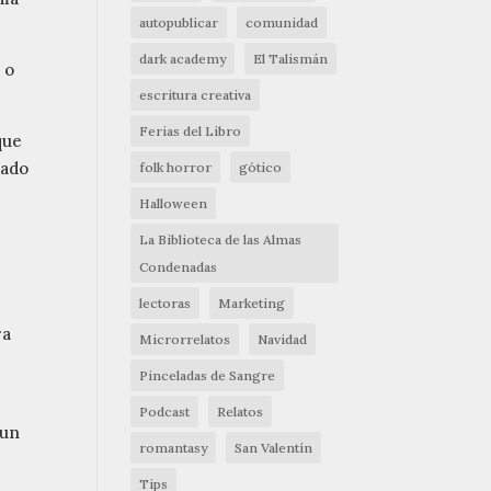
autopublicar
comunidad
dark academy
El Talismán
"
o
escritura creativa
Ferias del Libro
que
iado
folk horror
gótico
Halloween
La Biblioteca de las Almas
Condenadas
lectoras
Marketing
ra
Microrrelatos
Navidad
Pinceladas de Sangre
Podcast
Relatos
 un
romantasy
San Valentín
Tips