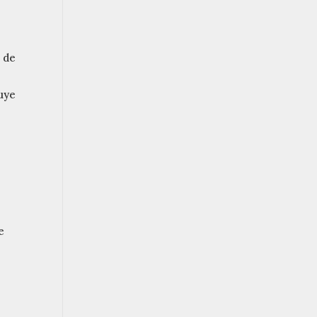
s de
luye
e