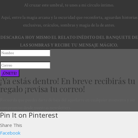
Al cruzar este umbral, te unes a mi círculo íntimo.
Aquí, entre la magia arcana y la oscuridad que reconforta, aguardan historias
exclusivas, oráculos, sombras y magia de la de antes.
DESCARGA HOY MISMO EL RELATO INÉDITO DEL BANQUETE DE
LAS SOMBRAS Y RECIBE TU MENSAJE MÁGICO.
¡ÚNETE!
¡Ya estás dentro! En breve recibirás tu
regalo ¡revisa tu correo!
Recuerda que puedes darte de baja del aquelarre en cualquier momento y sin
compromiso desde nuestras newsletters
Pin It on Pinterest
Share This
Facebook