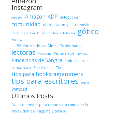
Amazon
Instagram
Amazon KDP
autopublicar
Amazon
comunidad
dark academy
El Talismán
gótico
escritura creativa
Ferias del Libro
folk horror
Halloween
La Biblioteca de las Almas Condenadas
lectoras
Microrrelatos
Marketing
Navidad
Pinceladas de Sangre
Podcast
Relatos
romantasy
San Valentín
Tips
tips para bookstagrammers
tips para escritores
trucos
Wattpad
Últimos Posts
Dejar de editar para empezar a conectar: la
revolución del Yapping Literario