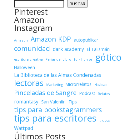
BUSCAR
Pinterest
Amazon
Instagram
Amazon KDP
autopublicar
Amazon
comunidad
dark academy
El Talismán
gótico
escritura creativa
Ferias del Libro
folk horror
Halloween
La Biblioteca de las Almas Condenadas
lectoras
Microrrelatos
Marketing
Navidad
Pinceladas de Sangre
Podcast
Relatos
romantasy
San Valentín
Tips
tips para bookstagrammers
tips para escritores
trucos
Wattpad
Últimos Posts