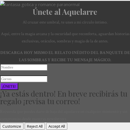
Únete al Aquelarre
Al cruzar este umbral, te unes a mi círculo íntimo.
Aquí, entre la magia arcana y la oscuridad que reconforta, aguardan historias
exclusivas, oráculos, sombras y magia de la de antes.
DESCARGA HOY MISMO EL RELATO INÉDITO DEL BANQUETE DE
LAS SOMBRAS Y RECIBE TU MENSAJE MÁGICO.
¡ÚNETE!
¡Ya estás dentro! En breve recibirás tu
regalo ¡revisa tu correo!
Recuerda que puedes darte de baja del aquelarre en cualquier momento y sin
compromiso desde nuestras newsletters
Customize
Reject All
Accept All